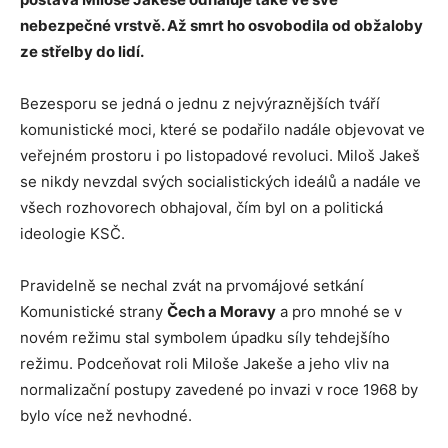
nebezpečné vrstvě. Až smrt ho osvobodila od obžaloby
ze střelby do lidí.
Bezesporu se jedná o jednu z nejvýraznějších tváří
komunistické moci, které se podařilo nadále objevovat ve
veřejném prostoru i po listopadové revoluci. Miloš Jakeš
se nikdy nevzdal svých socialistických ideálů a nadále ve
všech rozhovorech obhajoval, čím byl on a politická
ideologie KSČ.
Pravidelně se nechal zvát na prvomájové setkání
Komunistické strany
Čech a Moravy
a pro mnohé se v
novém režimu stal symbolem úpadku síly tehdejšího
režimu. Podceňovat roli Miloše Jakeše a jeho vliv na
normalizační postupy zavedené po invazi v roce 1968 by
bylo více než nevhodné.