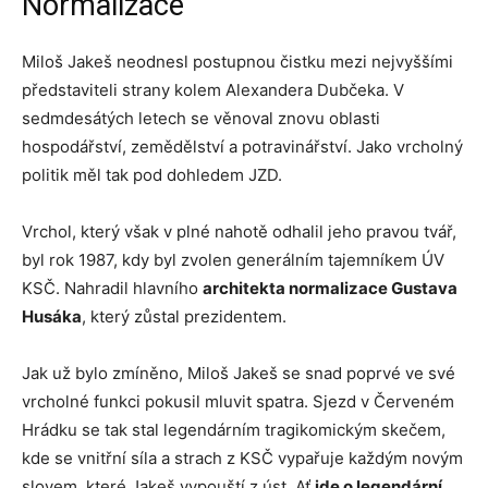
Normalizace
Miloš Jakeš neodnesl postupnou čistku mezi nejvyššími
představiteli strany kolem Alexandera Dubčeka. V
sedmdesátých letech se věnoval znovu oblasti
hospodářství, zemědělství a potravinářství. Jako vrcholný
politik měl tak pod dohledem JZD.
Vrchol, který však v plné nahotě odhalil jeho pravou tvář,
byl rok 1987, kdy byl zvolen generálním tajemníkem ÚV
KSČ. Nahradil hlavního
architekta normalizace Gustava
Husáka
, který zůstal prezidentem.
Jak už bylo zmíněno, Miloš Jakeš se snad poprvé ve své
vrcholné funkci pokusil mluvit spatra. Sjezd v Červeném
Hrádku se tak stal legendárním tragikomickým skečem,
kde se vnitřní síla a strach z KSČ vypařuje každým novým
slovem, které Jakeš vypouští z úst. Ať
jde o legendární