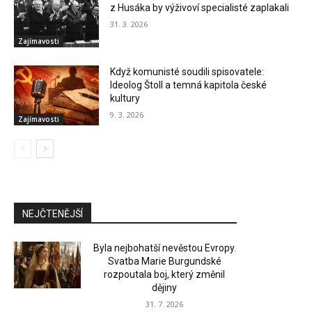
z Husáka by výživoví specialisté zaplakali
31. 3. 2026
Zajímavosti
Když komunisté soudili spisovatele:
Ideolog Štoll a temná kapitola české
kultury
9. 3. 2026
Zajímavosti
NEJČTENĚJŠÍ
Byla nejbohatší nevěstou Evropy.
Svatba Marie Burgundské
rozpoutala boj, který změnil
dějiny
31. 7. 2026