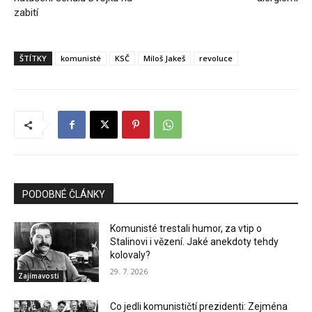
zabití
ŠTÍTKY
komunisté
KSČ
Miloš Jakeš
revoluce
PODOBNÉ ČLÁNKY
Komunisté trestali humor, za vtip o
Stalinovi i vězení. Jaké anekdoty tehdy
kolovaly?
29. 7. 2026
Zajímavosti
Co jedli komunističtí prezidenti: Zejména