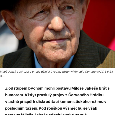
Miloš Jakeš pocházel z chudé dělnické rodiny (foto: Wikimedia Commons/CC BY-SA
3.0)
Z odstupem bychom mohli postavu Miloše Jakeše brát s
humorem. Vždyť proslulý projev z Červeného Hrádku
vlastně přispěl k diskreditaci komunistického režimu v
posledním tažení. Pod rouškou výsměchu se však
postava Miloše Jakeše odhaluje také ve své