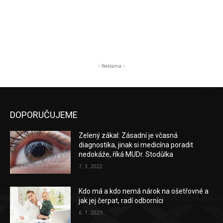
- Reklama -
DOPORUČUJEME
Zelený zákal: Zásadní je včasná
diagnostika, jinak si medicína poradit
nedokáže, říká MUDr. Stodůlka
7. 3. 2022
Kdo má a kdo nemá nárok na ošetřovné a
jak jej čerpat, radí odborníci
6. 1. 2025