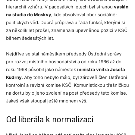
hierarchii vzhůru. V padesátých letech byl stranou
vyslán
na studia do Moskvy
, kde absolvoval obor sociálně-
politických věd. Dobrá průprava a řada funkcí, kterými si
za několik let prošel, znamenala upevněnou pozici v KSČ
během šedesátých let.
Nejdříve se stal náměstkem předsedy Ústřední správy
pro rozvoj místního hospodářství a od roku 1966 až do
roku 1968 působil jako náměstek
ministra vnitra Josefa
Kudrny
. Aby toho nebylo málo, byl zároveň člen Ústřední
kontrolní a revizní komise KSČ. Komunistickou třešničkou
na dortu bylo jeho zvolení na post předsedy této komise.
Jakeš však stoupal ještě mnohem výš.
Od liberála k normalizaci