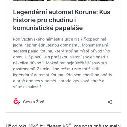
Už od roku 1945 byl členem KSČ, kde postupně stoupal v