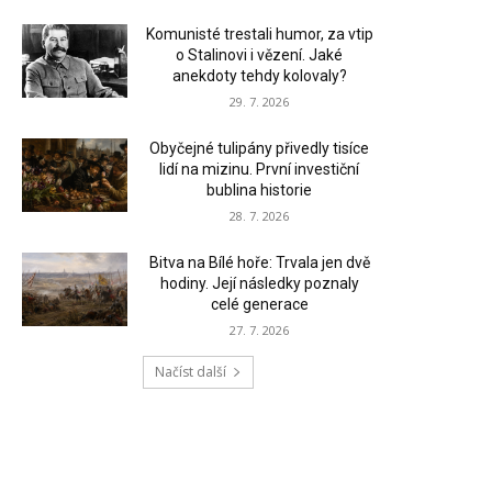
Komunisté trestali humor, za vtip
o Stalinovi i vězení. Jaké
anekdoty tehdy kolovaly?
29. 7. 2026
Obyčejné tulipány přivedly tisíce
lidí na mizinu. První investiční
bublina historie
28. 7. 2026
Bitva na Bílé hoře: Trvala jen dvě
hodiny. Její následky poznaly
celé generace
27. 7. 2026
Načíst další