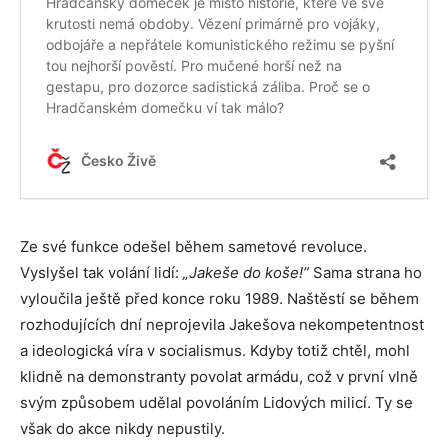
Ze své funkce odešel během sametové revoluce.
Vyslyšel tak volání lidí:
„Jakeše do koše!”
Sama strana ho
vyloučila ještě před konce roku 1989. Naštěstí se během
rozhodujících dní neprojevila Jakešova nekompetentnost
a ideologická víra v socialismus. Kdyby totiž chtěl, mohl
klidně na demonstranty povolat armádu, což v první vlně
svým způsobem udělal povoláním Lidových milicí. Ty se
však do akce nikdy nepustily.