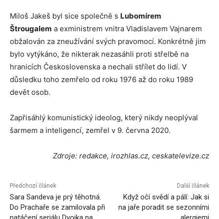
Miloš Jakeš byl sice společně s
Lubomírem
Štrougalem
a exministrem vnitra Vladislavem Vajnarem
obžalován za zneužívání svých pravomocí. Konkrétně jim
bylo vytýkáno, že nikterak nezasáhli proti střelbě na
hranicích Československa a nechali střílet do lidí. V
důsledku toho zemřelo od roku 1976 až do roku 1989
devět osob.
Zapřisáhlý komunistický ideolog, který nikdy neoplýval
šarmem a inteligencí, zemřel v 9. června 2020.
Zdroje: redakce, irozhlas.cz, ceskatelevize.cz
Předchozí článek
Další článek
Sara Sandeva je prý těhotná.
Když očí svědí a pálí: Jak si
Do Prachaře se zamilovala při
na jaře poradit se sezonními
natáčení seriálu Dvojka na
alergiemi