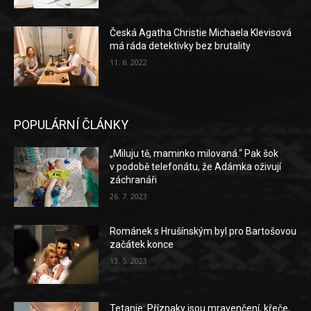
Česká Agatha Christie Michaela Klevisová
má ráda detektivky bez brutality
11. 6. 2022
POPULÁRNÍ ČLÁNKY
„Miluju tě, maminko milovaná.“ Pak šok
v podobě telefonátu, že Adámka oživují
záchranáři
26. 7. 2023
Románek s Hrušínským byl pro Bartošovou
začátek konce
13. 5. 2023
Tetanie: Příznaky jsou mravenčení, křeče,