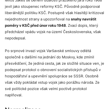
Miloš Jakeš se během událostí pražského jara roku 1968
jevil jako stoupenec reformy KSČ. Původně podporoval
liberálnější politiku KSČ. Postupně však hlasitěji kritizoval
nejednotnost strany a upozorňoval na
snahy navrátit
poměry v KSČ před únor roku 1948
. Zvací dopis, který
předcházel vpádu vojsk na území Československa, však
nepodepsal.
Po srpnové invazi vojsk Varšavské smlouvy odlétá
společně s dalšími na jednání do Moskvy, kde zmínil
přesvědčení, že jediná cesta, jak ze složité situace ven, je
podepsat protokol o obnovení socialistických přístupů v
hospodářství a upevnění spolupráce se SSSR. Osobně
však vždy pokládal vstup vojsk jako porážku národa. Ze
své politické pozice však velmi poctivě protokol
naplňoval.