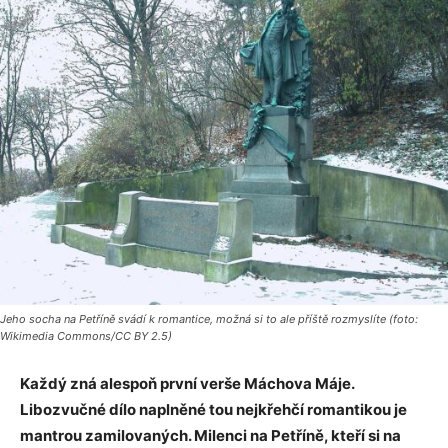
Jeho socha na Petříně svádí k romantice, možná si to ale příště rozmyslíte (foto:
Wikimedia Commons/CC BY 2.5)
Každý zná alespoň první verše Máchova Máje.
Libozvučné dílo naplněné tou nejkřehčí romantikou je
mantrou zamilovaných. Milenci na Petříně, kteří si na