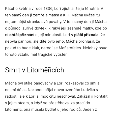
Pátého května v roce 1836, Lori zjistila, že je těhotná. V
ten samý den jí zemřela matka a K.H. Mácha ukázal tu
nejtemnější stránku své povahy. V ten samý den jí Mácha
o půlnoci zuřivě dovlekl k rakvi její zesnulé matky, kde po
ní
chtěl přiznání
o její minulosti. Lori
v pláči přiznala
, že
nebyla pannou, ale dítě bylo jeho. Mácha prohlásil, že
pokud to bude kluk, narodí se Mefistofeles. Nelehký osud
tohoto vztahu měl tragické vyústění.
Smrt v Litoměřicích
Mácha byl stále panovačný a Lori rozkazoval co smí a
nesmí dělat. Nakonec přijal novorozeného Ludvíka s
radostí, ale k Lori si moc citu neschoval. Zakázal jí kontakt
s jejím otcem, a když se přestěhoval za prací do
Litoměřic, ona musela bydlet u jeho rodičů. Jeden z