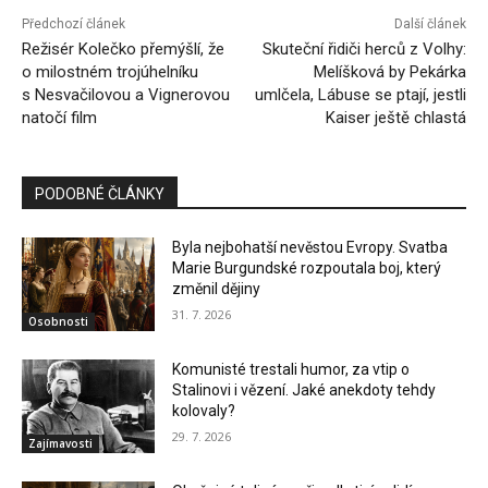
Předchozí článek
Další článek
Režisér Kolečko přemýšlí, že
Skuteční řidiči herců z Volhy:
o milostném trojúhelníku
Melíšková by Pekárka
s Nesvačilovou a Vignerovou
umlčela, Lábuse se ptají, jestli
natočí film
Kaiser ještě chlastá
PODOBNÉ ČLÁNKY
Byla nejbohatší nevěstou Evropy. Svatba
Marie Burgundské rozpoutala boj, který
změnil dějiny
31. 7. 2026
Osobnosti
Komunisté trestali humor, za vtip o
Stalinovi i vězení. Jaké anekdoty tehdy
kolovaly?
29. 7. 2026
Zajímavosti