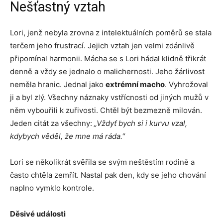
Nešťastný vztah
Lori, jenž nebyla zrovna z intelektuálních poměrů se stala
terčem jeho frustrací. Jejich vztah jen velmi zdánlivě
připomínal harmonii. Mácha se s Lori hádal klidně třikrát
denně a vždy se jednalo o malichernosti. Jeho žárlivost
neměla hranic. Jednal jako
extrémní macho
. Vyhrožoval
ji a byl zlý. Všechny náznaky vstřícnosti od jiných mužů v
něm vybouřili k zuřivosti. Chtěl být bezmezně milován.
Jeden citát za všechny:
„Vždyť bych si i kurvu vzal,
kdybych věděl, že mne má ráda.
“
Lori se několikrát svěřila se svým neštěstím rodině a
často chtěla zemřít. Nastal pak den, kdy se jeho chování
naplno vymklo kontrole.
Děsivé události