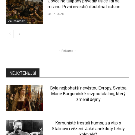
Obyčejné tulipány přivedly tisíce lidí na
mizinu. První investiční bublina historie
28. 7. 2026
Zajímavosti
- Reklama -
NEJČTENĚJŠÍ
Byla nejbohatší nevěstou Evropy. Svatba
Marie Burgundské rozpoutala boj, který
změnil dějiny
Komunisté trestali humor, za vtip o
Stalinovi i vězení. Jaké anekdoty tehdy
kolovaly?