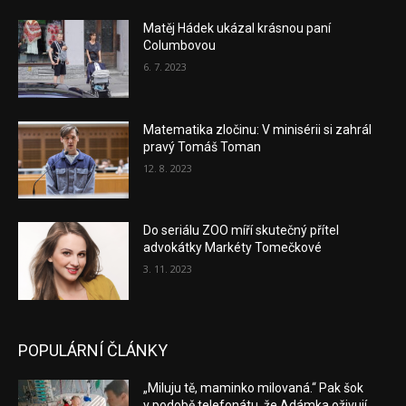
Matěj Hádek ukázal krásnou paní
Columbovou
6. 7. 2023
Matematika zločinu: V minisérii si zahrál
pravý Tomáš Toman
12. 8. 2023
Do seriálu ZOO míří skutečný přítel
advokátky Markéty Tomečkové
3. 11. 2023
POPULÁRNÍ ČLÁNKY
„Miluju tě, maminko milovaná.“ Pak šok
v podobě telefonátu, že Adámka oživují