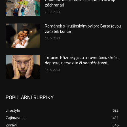
záchranáři
26. 7. 2023
Románek s Hrušínským byl pro Bartošovou
začátek konce
13. 5. 2023
Tetanie: Příznaky jsou mravenčení, křeče,
deprese, nervozita či podrážděnost
16. 5. 2023
POPULÁRNÍ RUBRIKY
Lifestyle
632
Zajímavosti
431
Zdraví
346