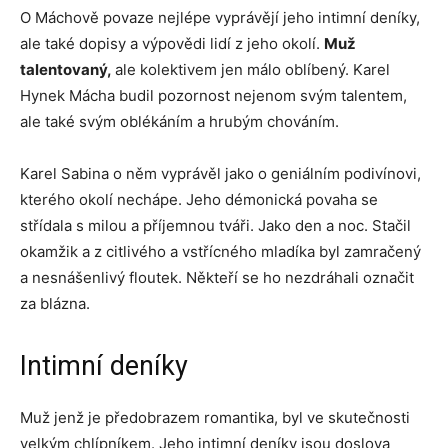
O Máchově povaze nejlépe vyprávějí jeho intimní deníky,
ale také dopisy a výpovědi lidí z jeho okolí.
Muž
talentovaný,
ale kolektivem jen málo oblíbený. Karel
Hynek Mácha budil pozornost nejenom svým talentem,
ale také svým oblékáním a hrubým chováním.
Karel Sabina o něm vyprávěl jako o geniálním podivínovi,
kterého okolí nechápe. Jeho démonická povaha se
střídala s milou a příjemnou tváři. Jako den a noc. Stačil
okamžik a z citlivého a vstřícného mladíka byl zamračený
a nesnášenlivý floutek. Někteří se ho nezdráhali označit
za blázna.
Intimní deníky
Muž jenž je předobrazem romantika, byl ve skutečnosti
velkým chlípníkem. Jeho intimní deníky jsou doslova