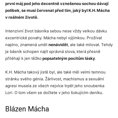
první máj pod jeho decentně vznešenou sochou dávají
polibek, se musí červenat před tím, jaký byl K.H. Mácha
v reálném životě.
Intenzivní život básníka sebou nese vždy velkou dávku
excentrické povahy. Mácha nebyl výjimkou. Prožívat
naplno, znamená umět
nenávidět
, ale také milovat. Tehdy
je básník schopen najít správná slova, která přesně
přiléhají k jen těžko
popsatelným pocitům lásky
.
K.H. Mácha takový jistě byl, ale také měl velmi temnou
stránku svého génia. Žárlivost, machismus a sexuální
agresi musela ze všech nejvíce trpět jeho snoubenka
Lori. O tom všem se dočtete v jeho šokujícím deníku.
Blázen Mácha