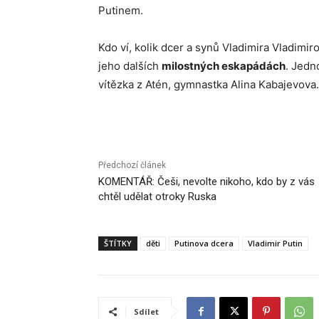
Putinem.
Kdo ví, kolik dcer a synů Vladimira Vladimi
jeho dalších
milostných eskapádách
. Jedn
vítězka z Atén, gymnastka Alina Kabajevova.
Předchozí článek
KOMENTÁŘ: Češi, nevolte nikoho, kdo by z vás
chtěl udělat otroky Ruska
ŠTÍTKY
děti
Putinova dcera
Vladimir Putin
Sdílet