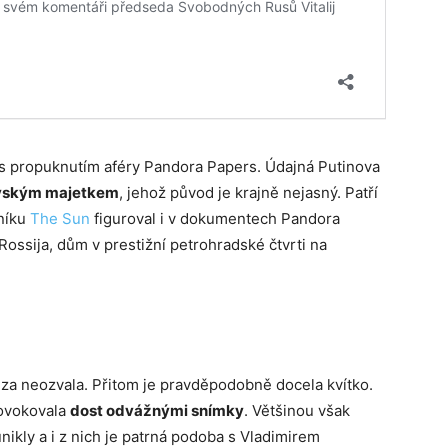
s propuknutím aféry Pandora Papers. Údajná Putinova
ovským majetkem
, jehož původ je krajně nejasný. Patří
eníku
The Sun
figuroval i v dokumentech Pandora
Rossija, dům v prestižní petrohradské čtvrti na
uiza neozvala. Přitom je pravděpodobně docela kvítko.
rovokovala
dost odvážnými snímky
. Většinou však
nikly a i z nich je patrná podoba s Vladimirem