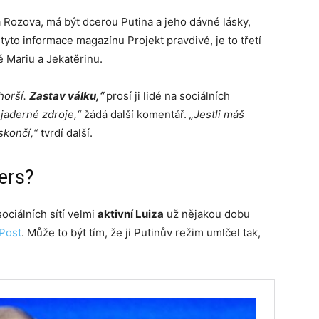
a Rozova, má být dcerou Putina a jeho dávné lásky,
tyto informace magazínu Projekt pravdivé, je to třetí
é Mariu a Jekatěrinu.
 horší.
Zastav válku,“
prosí ji lidé na sociálních
 jaderné zdroje,“
žádá další komentář.
„Jestli máš
 skončí,“
tvrdí další.
ers?
ociálních sítí velmi
aktivní Luiza
už nějakou dobu
Post
. Může to být tím, že ji Putinův režim umlčel tak,