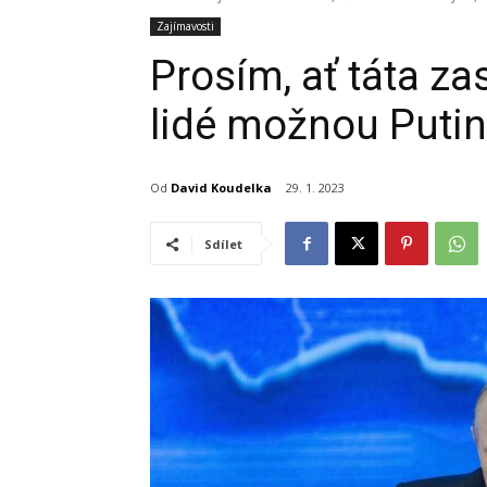
Zajímavosti
Prosím, ať táta zas
lidé možnou Puti
Od
David Koudelka
29. 1. 2023
Sdílet