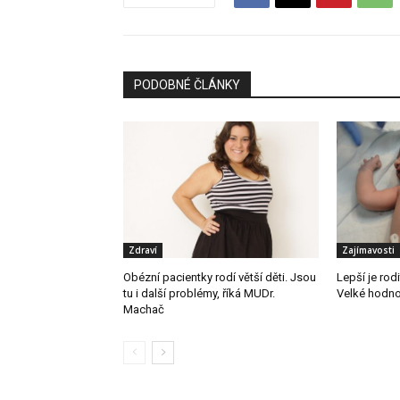
PODOBNÉ ČLÁNKY
Zdraví
Zajímavosti
Obézní pacientky rodí větší děti. Jsou
Lepší je rod
tu i další problémy, říká MUDr.
Velké hodno
Machač