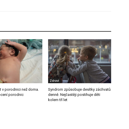
Zdraví
it v porodnici než doma.
Syndrom způsobuje desítky záchvatů
cení porodnic
denně. Nejčastěji postihuje děti
kolem tří let