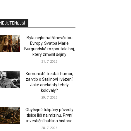
NEJČTENĚJŠÍ
Byla nejbohatší nevěstou
Evropy. Svatba Marie
Burgundské rozpoutala boj,
který změnil dějiny
31. 7. 2026
Komunisté trestali humor,
za vtip o Stalinovi i vězení.
Jaké anekdoty tehdy
kolovaly?
29. 7. 2026
Obyčejné tulipány přivedly
tisíce lidí na mizinu. První
investiční bublina historie
28. 7. 2026