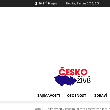
C
Neděle, 9 srpna 2026, 6:08
16.3
Prague
ZAJÍMAVOSTI
OSOBNOSTI
ZDRAVÍ
Domů
Zajímavosti
Prosím, ať táta zastaví zabíjení