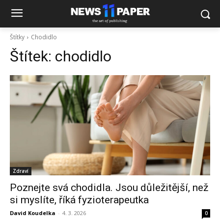
Štítky
Chodidlo
Štítek:
chodidlo
Zdraví
Poznejte svá chodidla. Jsou důležitější, než
si myslíte, říká fyzioterapeutka
David Koudelka
-
4. 3. 2026
0