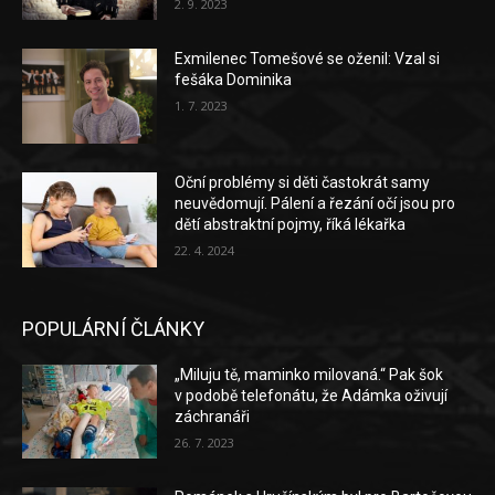
2. 9. 2023
Exmilenec Tomešové se oženil: Vzal si
fešáka Dominika
1. 7. 2023
Oční problémy si děti častokrát samy
neuvědomují. Pálení a řezání očí jsou pro
dětí abstraktní pojmy, říká lékařka
22. 4. 2024
POPULÁRNÍ ČLÁNKY
„Miluju tě, maminko milovaná.“ Pak šok
v podobě telefonátu, že Adámka oživují
záchranáři
26. 7. 2023