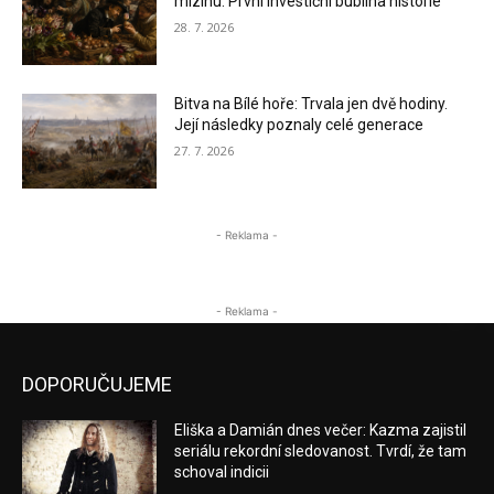
mizinu. První investiční bublina historie
28. 7. 2026
Bitva na Bílé hoře: Trvala jen dvě hodiny.
Její následky poznaly celé generace
27. 7. 2026
- Reklama -
- Reklama -
DOPORUČUJEME
Eliška a Damián dnes večer: Kazma zajistil
seriálu rekordní sledovanost. Tvrdí, že tam
schoval indicii