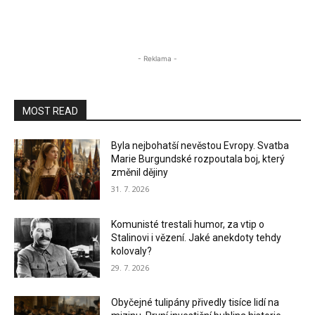
- Reklama -
MOST READ
Byla nejbohatší nevěstou Evropy. Svatba
Marie Burgundské rozpoutala boj, který
změnil dějiny
31. 7. 2026
Komunisté trestali humor, za vtip o
Stalinovi i vězení. Jaké anekdoty tehdy
kolovaly?
29. 7. 2026
Obyčejné tulipány přivedly tisíce lidí na