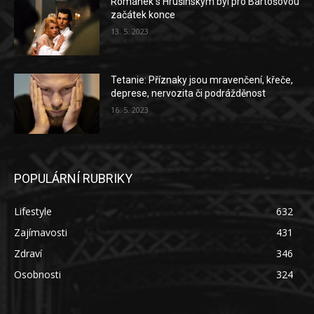
Románek s Hrušínským byl pro Bartošovou
začátek konce
13. 5. 2023
Tetanie: Příznaky jsou mravenčení, křeče,
deprese, nervozita či podrážděnost
16. 5. 2023
POPULÁRNÍ RUBRIKY
Lifestyle
632
Zajímavosti
431
Zdraví
346
Osobnosti
324