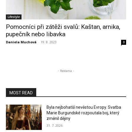
Lifestyle
Pomocníci při zátěži svalů: Kaštan, arnika,
pupečník nebo libavka
Daniela Muchová
-
19. 8. 2023
0
- Reklama -
MOST READ
Byla nejbohatší nevěstou Evropy. Svatba
Marie Burgundské rozpoutala boj, který
změnil dějiny
31. 7. 2026