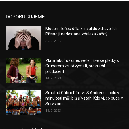
DOPORUČUJEME
Moderní léčba dělá z invalidů zdravé lidi.
Přesto ji nedostane zdaleka každý
25. 2. 2025
Zlatá labuť už dnes večer: Evě se pletky s
Gruberem krutě vymstí, prozradil
producent
14. 9. 2023
Smutná Gábi o Pítrovi: S Andreou spolu v
minulosti měli bližší vztah. Kdo ví, co bude v
Survivoru
15. 2. 2023