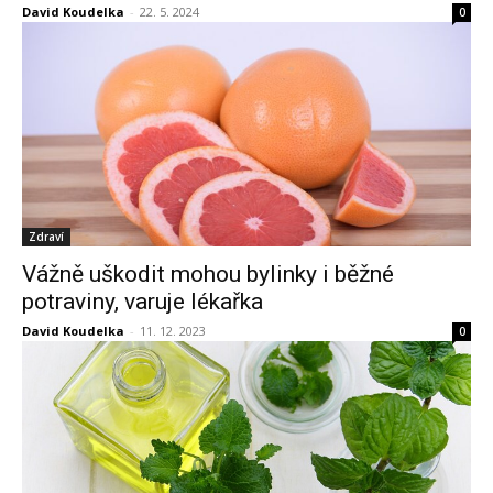
David Koudelka
-
22. 5. 2024
0
Zdraví
Vážně uškodit mohou bylinky i běžné
potraviny, varuje lékařka
David Koudelka
-
11. 12. 2023
0