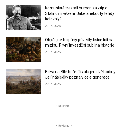
Komunisté trestali humor, za vtip o
Stalinovi i vězení. Jaké anekdoty tehdy
kolovaly?
29. 7. 2026
Obyčejné tulipány přivedly tisíce lidí na
mizinu. První investiční bublina historie
28. 7. 2026
Bitva na Bílé hoře: Trvala jen dvě hodiny.
Její následky poznaly celé generace
27. 7. 2026
- Reklama -
- Reklama -