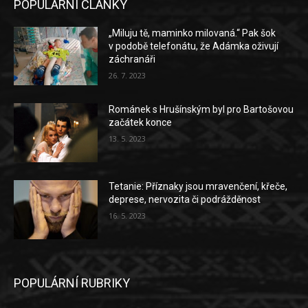
POPULÁRNÍ ČLÁNKY
„Miluju tě, maminko milovaná.“ Pak šok
v podobě telefonátu, že Adámka oživují
záchranáři
26. 7. 2023
Románek s Hrušínským byl pro Bartošovou
začátek konce
13. 5. 2023
Tetanie: Příznaky jsou mravenčení, křeče,
deprese, nervozita či podrážděnost
16. 5. 2023
POPULÁRNÍ RUBRIKY