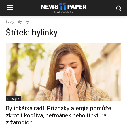
Štítky
Bylinky
Štítek:
bylinky
Lifestyle
Bylinkářka radí: Příznaky alergie pomůže
zkrotit kopřiva, heřmánek nebo tinktura
z žampionu