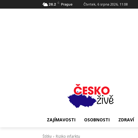
C
Čtvrtek, 6 srpna 2026, 11:08
26.2
Prague
ZAJÍMAVOSTI
OSOBNOSTI
ZDRAVÍ
Štítky
Riziko infarktu