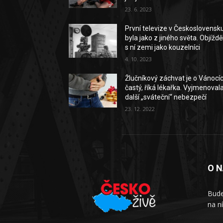
23. 6. 2023
První televize v Československ
byla jako z jiného světa. Objížděl
s ní zemi jako kouzelníci
4. 10. 2023
Žlučníkový záchvat je o Vánocí
častý, říká lékařka. Vyjmenoval
další „sváteční“ nebezpečí
23. 12. 2022
O 
Bude
na n