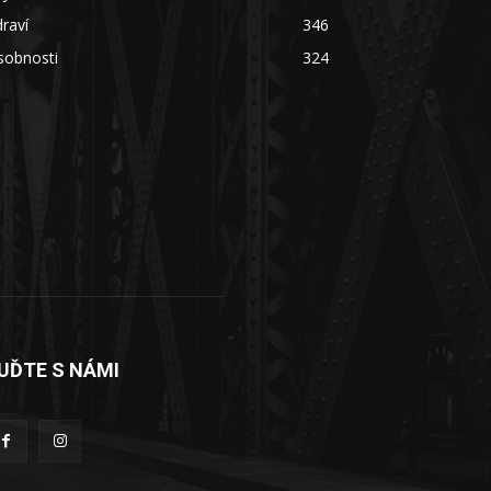
raví
346
sobnosti
324
UĎTE S NÁMI