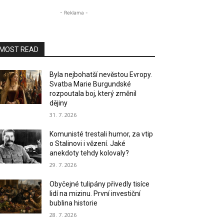
- Reklama -
MOST READ
Byla nejbohatší nevěstou Evropy.
Svatba Marie Burgundské
rozpoutala boj, který změnil
dějiny
31. 7. 2026
Komunisté trestali humor, za vtip
o Stalinovi i vězení. Jaké
anekdoty tehdy kolovaly?
29. 7. 2026
Obyčejné tulipány přivedly tisíce
lidí na mizinu. První investiční
bublina historie
28. 7. 2026