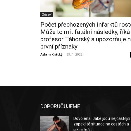
Zdraví
Počet přechozených infarktů rost
Může to mít fatální následky, říká
profesor Táborský a upozorňuje 
první příznaky
Adam Krátký
-
29. 1. 2022
DOPORUČUJEME
Dovolená: Jaké jsou nejčastější
zapeklité situace na cestách a
jak je řešit