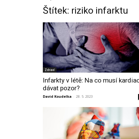
Štítek:
riziko infarktu
Zdraví
Infarkty v létě: Na co musí kardia
dávat pozor?
David Koudelka
-
28. 5. 2023