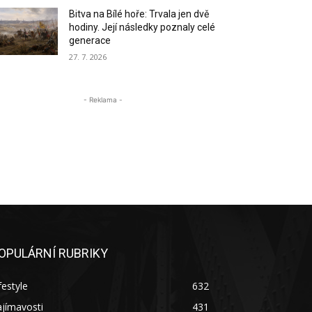
Bitva na Bílé hoře: Trvala jen dvě
hodiny. Její následky poznaly celé
generace
27. 7. 2026
- Reklama -
OPULÁRNÍ RUBRIKY
festyle
632
jímavosti
431