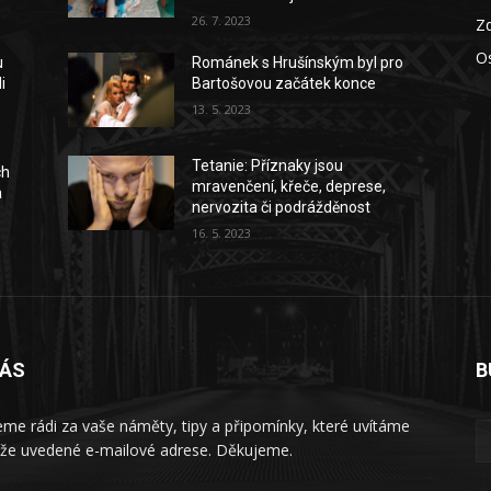
26. 7. 2023
Zd
O
u
Románek s Hrušínským byl pro
i
Bartošovou začátek konce
13. 5. 2023
Tetanie: Příznaky jsou
ch
mravenčení, křeče, deprese,
a
nervozita či podrážděnost
16. 5. 2023
NÁS
B
me rádi za vaše náměty, tipy a připomínky, které uvítáme
íže uvedené e-mailové adrese. Děkujeme.