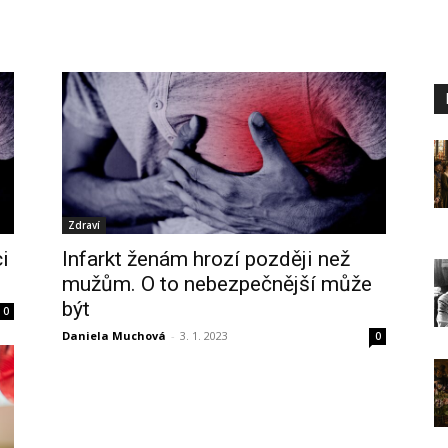
Zdraví
ci
Infarkt ženám hrozí později než
mužům. O to nebezpečnější může
být
0
Daniela Muchová
-
3. 1. 2023
0