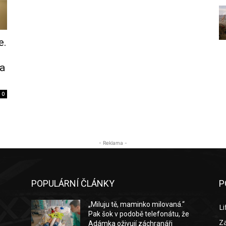
e.
na
0
- Reklama -
POPULÁRNÍ ČLÁNKY
P
„Miluju tě, maminko milovaná.“
Li
Pak šok v podobě telefonátu, že
Za
Adámka oživují záchranáři