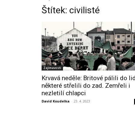
Štítek:
civilisté
Zajímavosti
Krvavá neděle: Britové pálili do lid
některé střelili do zad. Zemřeli i
nezletilí chlapci
David Koudelka
-
23. 4. 2023