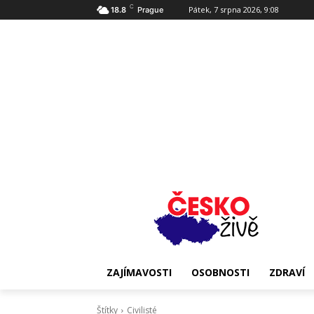
C
Pátek, 7 srpna 2026, 9:08
18.8
Prague
ZAJÍMAVOSTI
OSOBNOSTI
ZDRAVÍ
Štítky
Civilisté