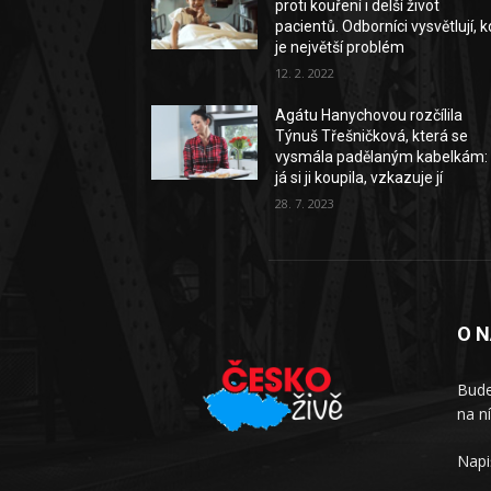
proti kouření i delší život
pacientů. Odborníci vysvětlují, 
je největší problém
12. 2. 2022
Agátu Hanychovou rozčílila
Týnuš Třešničková, která se
vysmála padělaným kabelkám: 
já si ji koupila, vzkazuje jí
28. 7. 2023
O 
Bude
na n
Napi