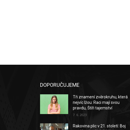
DOPORUČUJEME
Tři znamení zvěrokruhu, která
nejvíc lžou: Raci mají svou
pravdu, Štíři tajemství
7. 6. 2023
Rakovina plic v 21. století: Boj