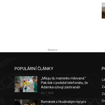
- Reklama -
POPULÁRNÍ ČLÁNKY
P
„Miluju tě, maminko milovaná.“
Li
Pak šok v podobě telefonátu, že
Za
Adámka oživují záchranáři
26. 7. 2023
Zd
O
Románek s Hrušínským byl pro