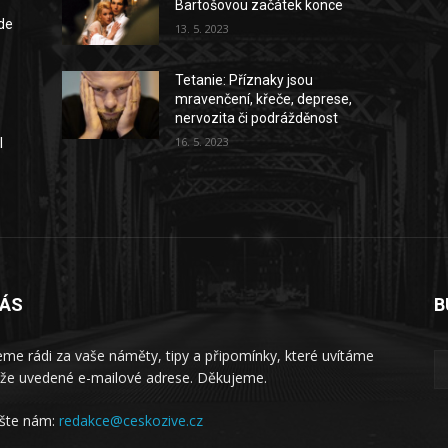
Bartošovou začátek konce
kde
13. 5. 2023
Tetanie: Příznaky jsou
mravenčení, křeče, deprese,
nervozita či podrážděnost
16. 5. 2023
I
NÁS
B
me rádi za vaše náměty, tipy a připomínky, které uvítáme
íže uvedené e-mailové adrese. Děkujeme.
šte nám:
redakce@ceskozive.cz