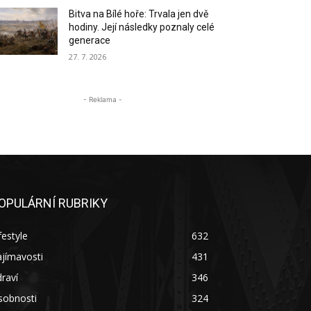
Bitva na Bílé hoře: Trvala jen dvě
hodiny. Její následky poznaly celé
generace
27. 7. 2026
- Reklama -
OPULÁRNÍ RUBRIKY
festyle
632
jímavosti
431
raví
346
sobnosti
324