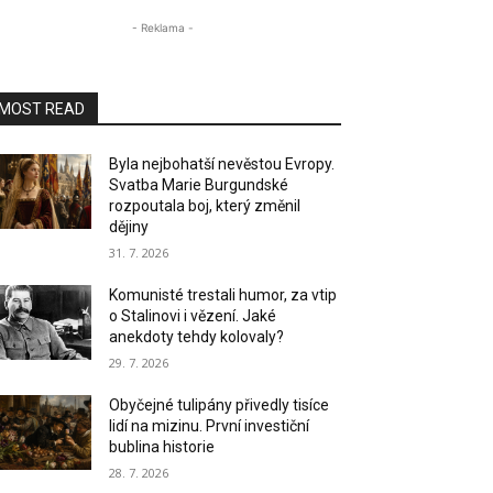
- Reklama -
MOST READ
Byla nejbohatší nevěstou Evropy.
Svatba Marie Burgundské
rozpoutala boj, který změnil
dějiny
31. 7. 2026
Komunisté trestali humor, za vtip
o Stalinovi i vězení. Jaké
anekdoty tehdy kolovaly?
29. 7. 2026
Obyčejné tulipány přivedly tisíce
lidí na mizinu. První investiční
bublina historie
28. 7. 2026